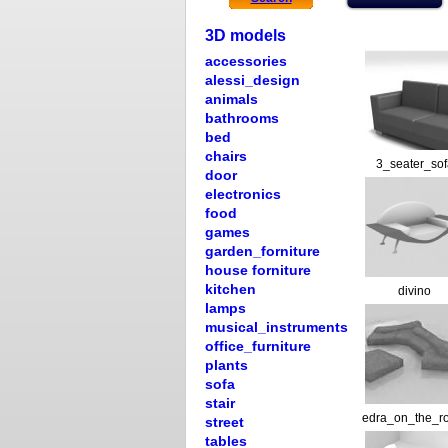
3D models
accessories
alessi_design
animals
bathrooms
bed
chairs
3_seater_sof
door
electronics
food
games
garden_forniture
house forniture
kitchen
divino
lamps
musical_instruments
office_furniture
plants
sofa
stair
edra_on_the_r
street
tables