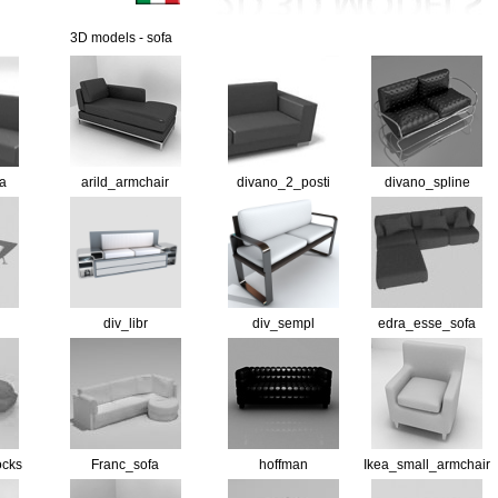
3D models - sofa
a
arild_armchair
divano_2_posti
divano_spline
div_libr
div_sempl
edra_esse_sofa
ocks
Franc_sofa
hoffman
Ikea_small_armchair